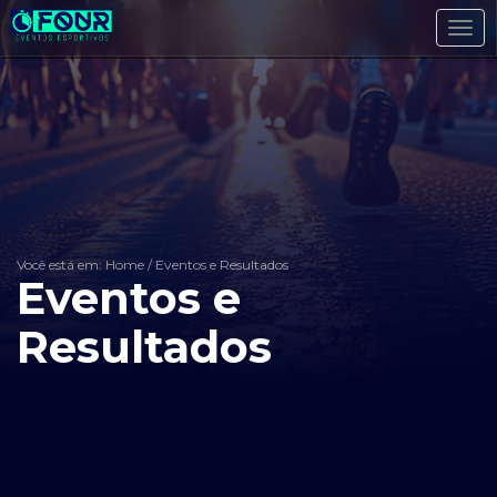
Toggl
navig
Você está em: Home
/
Eventos e Resultados
Eventos e
Resultados