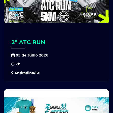
2ª ATC RUN
05 de Julho 2026
7h
Andradina/SP