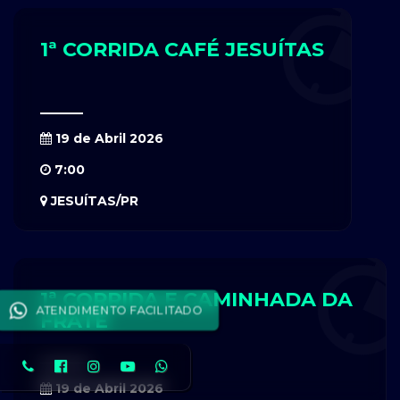
1ª CORRIDA CAFÉ JESUÍTAS
19 de Abril 2026
7:00
JESUÍTAS/PR
1ª CORRIDA E CAMINHADA DA
ATENDIMENTO FACILITADO
FRATÊ
19 de Abril 2026