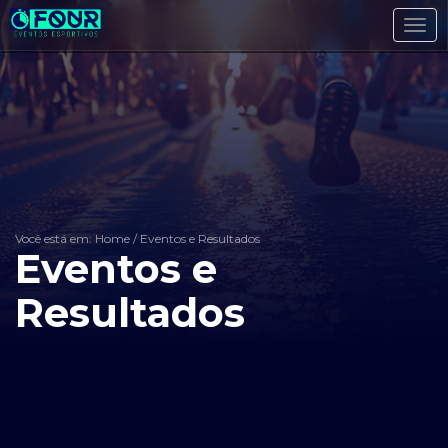
Toggl
navig
Você está em: Home
/
Eventos e Resultados
Eventos e
Resultados