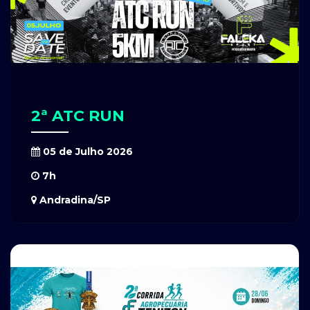
2ª ATC RUN
05 de Julho 2026
7h
Andradina/SP