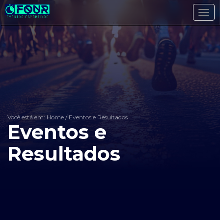
Toggl
navig
Você está em: Home
/
Eventos e Resultados
Eventos e
Resultados