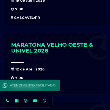
19 de Abril 2026
7:00
CASCAVEL/PR
MARATONA VELHO OESTE &
UNIVEL 2026
12 de Abril 2026
7:00
ATENDIMENTO FACILITADO
CASCAVEL/PR