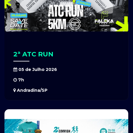
2ª ATC RUN
05 de Julho 2026
7h
Andradina/SP