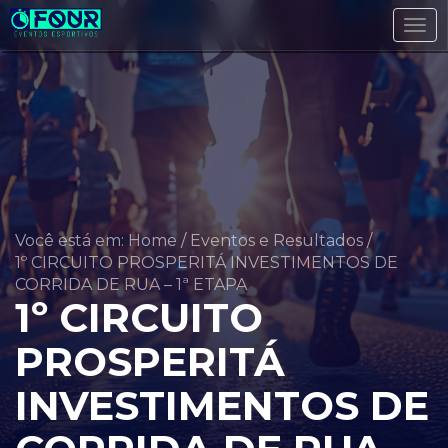
Tog
navi
Você está em: Home
/
Eventos e Resultados
/
1º CIRCUITO PROSPERITÁ INVESTIMENTOS DE
CORRIDA DE RUA – 1ª ETAPA
1º CIRCUITO
PROSPERITÁ
INVESTIMENTOS DE