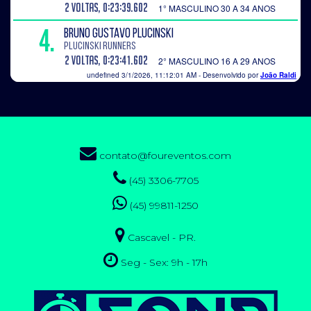
contato@foureventos.com
(45) 3306-7705
(45) 99811-1250
Cascavel - PR.
Seg - Sex: 9h - 17h