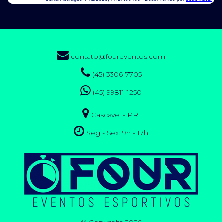
contato@foureventos.com
(45) 3306-7705
(45) 99811-1250
Cascavel - PR.
Seg - Sex: 9h - 17h