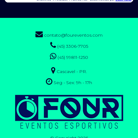
contato@foureventos.com
(45) 3306-7705
(45) 99811-1250
Cascavel - PR.
Seg - Sex: 9h - 17h