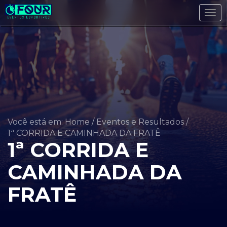
Tog
navi
Você está em: Home
/
Eventos e Resultados
/
1ª CORRIDA E CAMINHADA DA FRATÊ
1ª CORRIDA E
CAMINHADA DA
FRATÊ