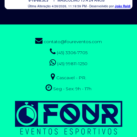
contato@foureventos.com
(45) 3306-7705
(45) 99811-1250
Cascavel - PR.
Seg - Sex: 9h - 17h