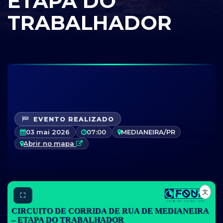
ETAPA DO
TRABALHADOR
EVENTO REALIZADO
03 mai 2026
07:00
MEDIANEIRA/PR
Abrir no mapa
⛶