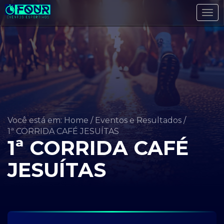
Tog
navi
Você está em: Home
/
Eventos e Resultados
/
1ª CORRIDA CAFÉ JESUÍTAS
1ª CORRIDA CAFÉ
JESUÍTAS